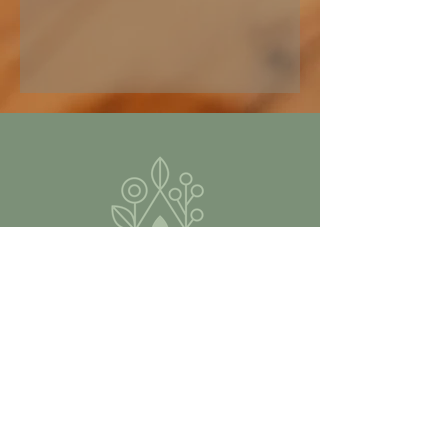
Kontakt
Email:
marie@blumenworkshop.de
Tel.: 0176 56943222