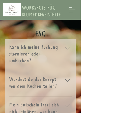
WORKSHOPS FÜR
BLUMENBEGEISTERTE
FAQ
Kann ich meine Buchung
stornieren oder
umbuchen?
Wie bei termingebundenen Tickets
üblich, ist das nicht möglich. Die
Würdest du das Rezept
Tickets sind aber nicht
von dem Kuchen teilen?
personengebunden, wenn du wider
Erwarten doch nicht zum
Aber klar doch! Zitronenkuchen
gebuchten Termin kannst, findest
200 g weiche Butter, 180 g feinster
Mein Gutschein lässt sich
du bestimmt jemanden im Familien-
Zucker, 80 g Zitronenmarmelade,
nicht einlösen, was kann