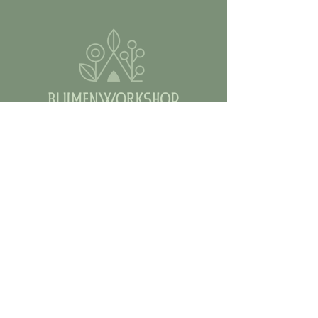
Kontakt
Email:
marie@blumenworkshop.de
Tel.: 0176 56943222
AGB
COOKIES
IMPRESSUM