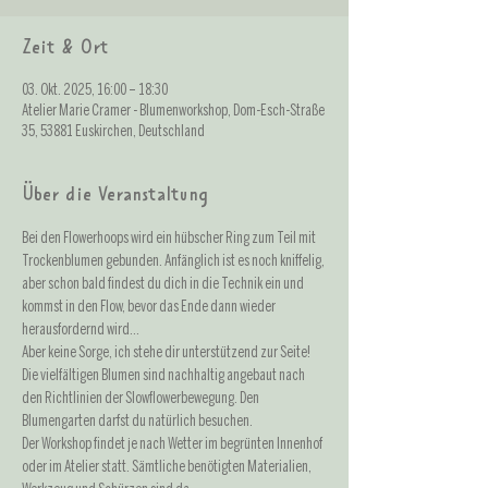
Zeit & Ort
03. Okt. 2025, 16:00 – 18:30
Atelier Marie Cramer - Blumenworkshop, Dom-Esch-Straße
35, 53881 Euskirchen, Deutschland
Über die Veranstaltung
Bei den Flowerhoops wird ein hübscher Ring zum Teil mit 
Trockenblumen gebunden. Anfänglich ist es noch kniffelig, 
aber schon bald findest du dich in die Technik ein und 
kommst in den Flow, bevor das Ende dann wieder 
herausfordernd wird... 
Aber keine Sorge, ich stehe dir unterstützend zur Seite! 
Die vielfältigen Blumen sind nachhaltig angebaut nach 
den Richtlinien der Slowflowerbewegung. Den 
Blumengarten darfst du natürlich besuchen. 
Der Workshop findet je nach Wetter im begrünten Innenhof 
oder im Atelier statt. Sämtliche benötigten Materialien, 