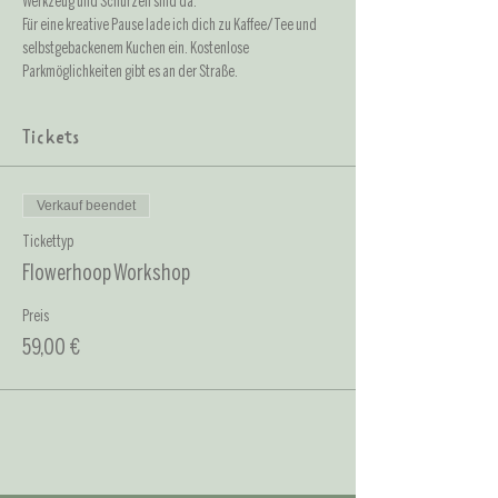
Werkzeug und Schürzen sind da. 
Für eine kreative Pause lade ich dich zu Kaffee/Tee und 
selbstgebackenem Kuchen ein. Kostenlose 
Parkmöglichkeiten gibt es an der Straße.
Tickets
Verkauf beendet
Tickettyp
Flowerhoop Workshop
Preis
59,00 €