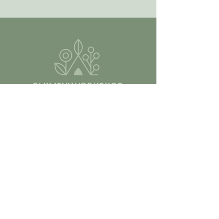
Kontakt
Email:
marie@blumenworkshop.de
Tel.: 0176 56943222
AGB
COOKIES