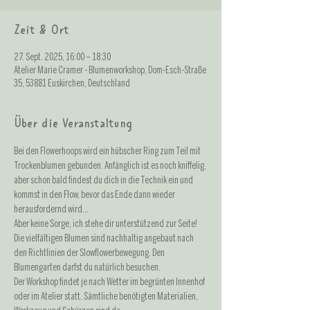
Zeit & Ort
27. Sept. 2025, 16:00 – 18:30
Atelier Marie Cramer - Blumenworkshop, Dom-Esch-Straße
35, 53881 Euskirchen, Deutschland
Über die Veranstaltung
Bei den Flowerhoops wird ein hübscher Ring zum Teil mit 
Trockenblumen gebunden. Anfänglich ist es noch kniffelig, 
aber schon bald findest du dich in die Technik ein und 
kommst in den Flow, bevor das Ende dann wieder 
herausfordernd wird... 
Aber keine Sorge, ich stehe dir unterstützend zur Seite! 
Die vielfältigen Blumen sind nachhaltig angebaut nach 
den Richtlinien der Slowflowerbewegung. Den 
Blumengarten darfst du natürlich besuchen. 
Der Workshop findet je nach Wetter im begrünten Innenhof 
oder im Atelier statt. Sämtliche benötigten Materialien, 