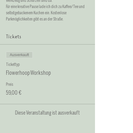
Werkzeug und Schürzen sind da. 
Für eine kreative Pause lade ich dich zu Kaffee/Tee und 
selbstgebackenem Kuchen ein. Kostenlose 
Parkmöglichkeiten gibt es an der Straße.
Tickets
Ausverkauft
Tickettyp
Flowerhoop Workshop
Preis
59,00 €
Diese Veranstaltung ist ausverkauft