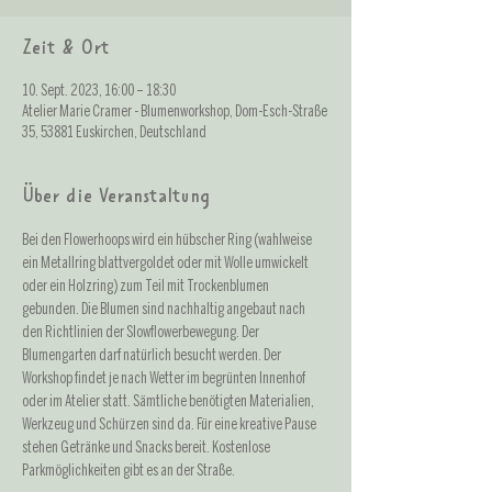
Zeit & Ort
10. Sept. 2023, 16:00 – 18:30
Atelier Marie Cramer - Blumenworkshop, Dom-Esch-Straße
35, 53881 Euskirchen, Deutschland
Über die Veranstaltung
Bei den Flowerhoops wird ein hübscher Ring (wahlweise 
ein Metallring blattvergoldet oder mit Wolle umwickelt 
oder ein Holzring) zum Teil mit Trockenblumen 
gebunden. Die Blumen sind nachhaltig angebaut nach 
den Richtlinien der Slowflowerbewegung. Der 
Blumengarten darf natürlich besucht werden. Der 
Workshop findet je nach Wetter im begrünten Innenhof 
oder im Atelier statt. Sämtliche benötigten Materialien, 
Werkzeug und Schürzen sind da. Für eine kreative Pause 
stehen Getränke und Snacks bereit. Kostenlose 
Parkmöglichkeiten gibt es an der Straße.