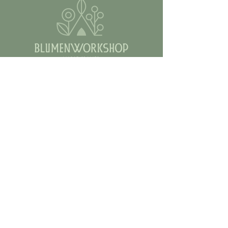
Kontakt
Email:
marie@blumenworkshop.de
Tel.: 0176 56943222
AGB
COOKIES
IMPRESSUM
DATENSCHUTZ