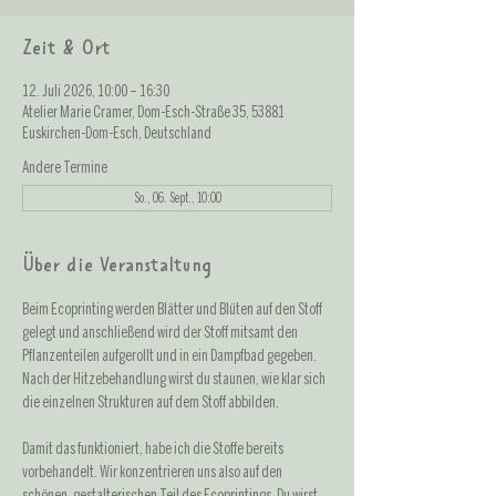
Zeit & Ort
12. Juli 2026, 10:00 – 16:30
Atelier Marie Cramer, Dom-Esch-Straße 35, 53881
Euskirchen-Dom-Esch, Deutschland
Andere Termine
So., 06. Sept., 10:00
Über die Veranstaltung
Beim Ecoprinting werden Blätter und Blüten auf den Stoff 
gelegt und anschließend wird der Stoff mitsamt den 
Pflanzenteilen aufgerollt und in ein Dampfbad gegeben. 
Nach der Hitzebehandlung wirst du staunen, wie klar sich 
die einzelnen Strukturen auf dem Stoff abbilden. 
Damit das funktioniert, habe ich die Stoffe bereits 
vorbehandelt. Wir konzentrieren uns also auf den 
schönen, gestalterischen Teil des Ecoprintings. Du wirst 