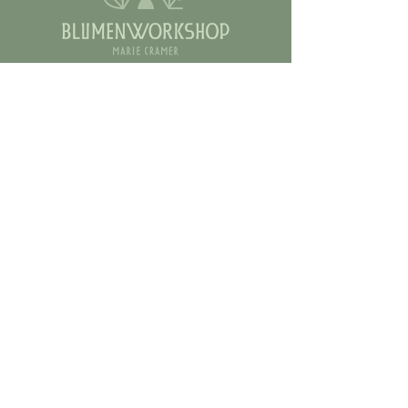
Kontakt
Email:
marie@blumenworkshop.de
Tel.: 0176 56943222
AGB
COOKIES
IMPRESSUM
DATENSCHUTZ
Vertrag widerrufen