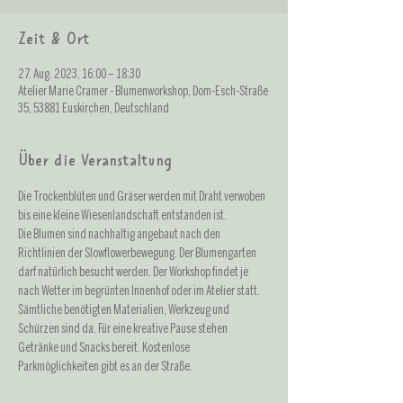
Zeit & Ort
27. Aug. 2023, 16:00 – 18:30
Atelier Marie Cramer - Blumenworkshop, Dom-Esch-Straße
35, 53881 Euskirchen, Deutschland
Über die Veranstaltung
Die Trockenblüten und Gräser werden mit Draht verwoben 
bis eine kleine Wiesenlandschaft entstanden ist. 
Die Blumen sind nachhaltig angebaut nach den 
Richtlinien der Slowflowerbewegung. Der Blumengarten 
darf natürlich besucht werden. Der Workshop findet je 
nach Wetter im begrünten Innenhof oder im Atelier statt. 
Sämtliche benötigten Materialien, Werkzeug und 
Schürzen sind da. Für eine kreative Pause stehen 
Getränke und Snacks bereit. Kostenlose 
Parkmöglichkeiten gibt es an der Straße.