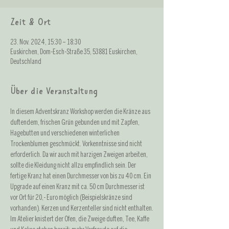
Zeit & Ort
23. Nov. 2024, 15:30 – 18:30
Euskirchen, Dom-Esch-Straße 35, 53881 Euskirchen,
Deutschland
Über die Veranstaltung
In diesem Adventskranz Workshop werden die Kränze aus 
duftendem, frischen Grün gebunden und mit Zapfen, 
Hagebutten und verschiedenen winterlichen 
Trockenblumen geschmückt. Vorkenntnisse sind nicht 
erforderlich. Da wir auch mit harzigen Zweigen arbeiten, 
sollte die Kleidung nicht allzu empfindlich sein. Der 
fertige Kranz hat einen Durchmesser von bis zu 40 cm. Ein 
Upgrade auf einen Kranz mit ca. 50 cm Durchmesser ist 
vor Ort für 20,- Euro möglich (Beispielskränze sind 
vorhanden). Kerzen und Kerzenteller sind nicht enthalten.
Im Atelier knistert der Ofen, die Zweige duften, Tee, Kaffe 